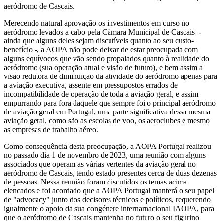
aeródromo de Cascais.
Merecendo natural aprovação os investimentos em curso no
aeródromo levados a cabo pela Câmara Municipal de Cascais -
ainda que alguns deles sejam discutíveis quanto ao seu custo-
benefício -, a AOPA não pode deixar de estar preocupada com
alguns equívocos que vão sendo propalados quanto à realidade do
aeródromo (sua operação atual e visão de futuro), e bem assim a
visão redutora de diminuição da atividade do aeródromo apenas para
a aviação executiva, assente em pressupostos errados de
incompatibilidade de operação de toda a aviação geral, e assim
empurrando para fora daquele que sempre foi o principal aeródromo
de aviação geral em Portugal, uma parte significativa dessa mesma
aviação geral, como são as escolas de voo, os aeroclubes e mesmo
as empresas de trabalho aéreo.
Como consequência desta preocupação, a AOPA Portugal realizou
no passado dia 1 de novembro de 2023, uma reunião com alguns
associados que operam as várias vertentes da aviação geral no
aeródromo de Cascais, tendo estado presentes cerca de duas dezenas
de pessoas. Nessa reunião foram discutidos os temas acima
elencados e foi acordado que a AOPA Portugal manterá o seu papel
de "advocacy" junto dos decisores técnicos e políticos, requerendo
igualmente o apoio da sua congénere internarnacional IAOPA, para
que o aeródromo de Cascais mantenha no futuro o seu figurino