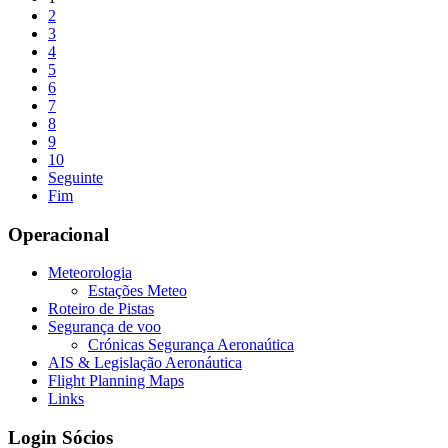
2
3
4
5
6
7
8
9
10
Seguinte
Fim
Operacional
Meteorologia
Estações Meteo
Roteiro de Pistas
Segurança de voo
Crónicas Segurança Aeronaútica
AIS & Legislação Aeronáutica
Flight Planning Maps
Links
Login Sócios