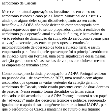
aeródromo de Cascais.
Merecendo natural aprovação os investimentos em curso no
aeródromo levados a cabo pela Câmara Municipal de Cascais -
ainda que alguns deles sejam discutíveis quanto ao seu custo-
benefício -, a AOPA não pode deixar de estar preocupada com
alguns equívocos que vão sendo propalados quanto à realidade do
aeródromo (sua operação atual e visão de futuro), e bem assim a
visão redutora de diminuição da atividade do aeródromo apenas para
a aviação executiva, assente em pressupostos errados de
incompatibilidade de operação de toda a aviação geral, e assim
empurrando para fora daquele que sempre foi o principal aeródromo
de aviação geral em Portugal, uma parte significativa dessa mesma
aviação geral, como são as escolas de voo, os aeroclubes e mesmo
as empresas de trabalho aéreo.
Como consequência desta preocupação, a AOPA Portugal realizou
no passado dia 1 de novembro de 2023, uma reunião com alguns
associados que operam as várias vertentes da aviação geral no
aeródromo de Cascais, tendo estado presentes cerca de duas dezenas
de pessoas. Nessa reunião foram discutidos os temas acima
elencados e foi acordado que a AOPA Portugal manterá o seu papel
de "advocacy" junto dos decisores técnicos e políticos, requerendo
igualmente o apoio da sua congénere internarnacional IAOPA, para
que o aeródromo de Cascais mantenha no futuro o seu figurino