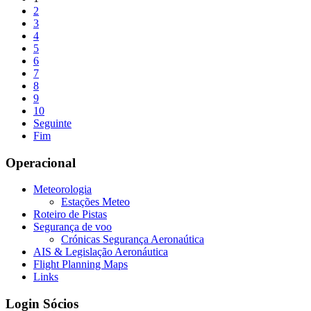
2
3
4
5
6
7
8
9
10
Seguinte
Fim
Operacional
Meteorologia
Estações Meteo
Roteiro de Pistas
Segurança de voo
Crónicas Segurança Aeronaútica
AIS & Legislação Aeronáutica
Flight Planning Maps
Links
Login Sócios