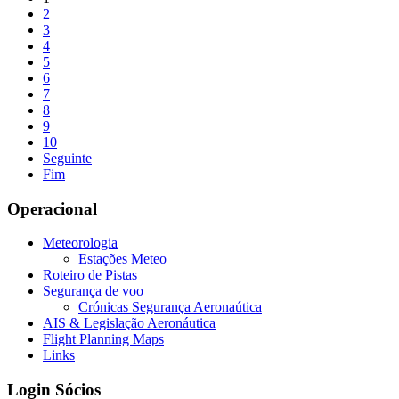
2
3
4
5
6
7
8
9
10
Seguinte
Fim
Operacional
Meteorologia
Estações Meteo
Roteiro de Pistas
Segurança de voo
Crónicas Segurança Aeronaútica
AIS & Legislação Aeronáutica
Flight Planning Maps
Links
Login Sócios