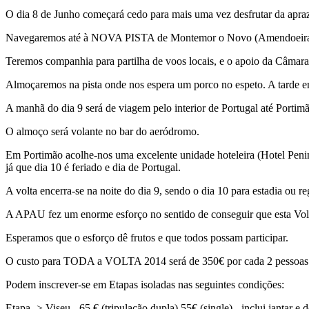
O dia 8 de Junho começará cedo para mais uma vez desfrutar da aprazi
Navegaremos até à NOVA PISTA de Montemor o Novo (Amendoeira
Teremos companhia para partilha de voos locais, e o apoio da Câmara
Almoçaremos na pista onde nos espera um porco no espeto. A tarde env
A manhã do dia 9 será de viagem pelo interior de Portugal até Portimã
O almoço será volante no bar do aeródromo.
Em Portimão acolhe-nos uma excelente unidade hoteleira (Hotel Penina
já que dia 10 é feriado e dia de Portugal.
A volta encerra-se na noite do dia 9, sendo o dia 10 para estadia ou r
A APAU fez um enorme esforço no sentido de conseguir que esta Vol
Esperamos que o esforço dê frutos e que todos possam participar.
O custo para TODA a VOLTA 2014 será de 350€ por cada 2 pessoas e
Podem inscrever-se em Etapas isoladas nas seguintes condições:
Etapa -> Viseu - 65 € (tripulação dupla) 55€ (single) - inclui jantar e