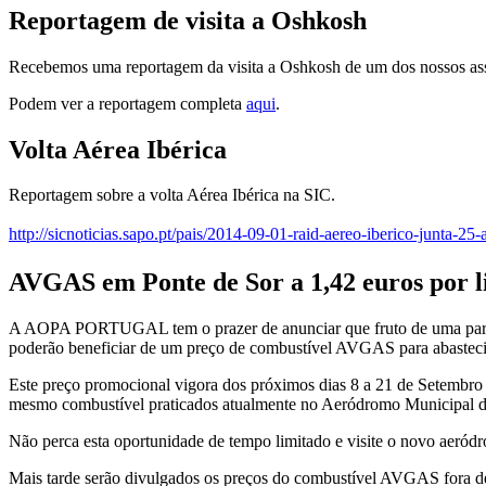
Reportagem de visita a Oshkosh
Recebemos uma reportagem da visita a Oshkosh de um dos nossos as
Podem ver a reportagem completa
aqui
.
Volta Aérea Ibérica
Reportagem sobre a volta Aérea Ibérica na SIC.
http://sicnoticias.sapo.pt/pais/2014-09-01-raid-aereo-iberico-junta-25
AVGAS em Ponte de Sor a 1,42 euros por l
A AOPA PORTUGAL tem o prazer de anunciar que fruto de uma par
poderão beneficiar de um preço de combustível AVGAS para abastec
Este preço promocional vigora dos próximos dias 8 a 21 de Setembro
mesmo combustível praticados atualmente no Aeródromo Municipal de 
Não perca esta oportunidade de tempo limitado e visite o novo aeród
Mais tarde serão divulgados os preços do combustível AVGAS fora d