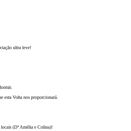
iação ultra leve!
dormir.
ue esta Volta nos proporcionará.
locais (Dª Amélia e Colina)!