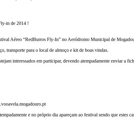
ly-in de 2014 !
o Festival Aéreo “RedBurros Fly-In” no Aeródromo Municipal de Mogado
 transporte para o local de almoço e kit de boas vindas.
stejam interessados em participar, devendo atempadamente enviar a fic
ww.vooavela.mogadouro.pt
empadamente e no próprio dia apareçam ao festival sendo que estes cas