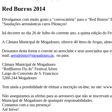
Red Burros 2014
Divulgamos com muito gosto a "convocatória" para o "Red Burros" F
"Saudações aeronáuticas caros Pilotaços!
Irá decorrer no dia 26 de Julho do corrente ano, a quinta edição d
A Câmara Municipal de Mogadouro, oferece 40 litros de Avgas, almoço,
Deixamos desta forma o convite ao aeroclube e seus associados que e
mail:
aerodromo@mogadouro.pt
, ou para:
Câmara Municipal de Mogadouro
“RedBurros Fly-In” Festival Aéreo
Largo do Convento de S. Francisco
5200-244 Mogadouro
Tem ainda a possibilidade de efetuar a inscrição on-line, no site: w
Não asseguramos as ofertas para as aeronaves que não se inscrevam at
Municipal de Mogadouro de quaisquer responsabilidades.
Contamos com a sua presença!
Até breve!