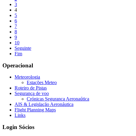
3
4
5
6
7
8
9
10
Seguinte
Fim
Operacional
Meteorologia
Estações Meteo
Roteiro de Pistas
Segurança de voo
Crónicas Segurança Aeronaútica
AIS & Legislação Aeronáutica
Flight Planning Maps
Links
Login Sócios