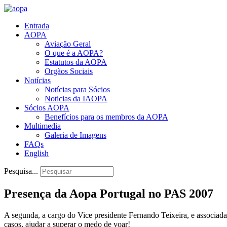
Entrada
AOPA
Aviação Geral
O que é a AOPA?
Estatutos da AOPA
Orgãos Sociais
Notícias
Notícias para Sócios
Noticias da IAOPA
Sócios AOPA
Benefícios para os membros da AOPA
Multimedia
Galeria de Imagens
FAQs
English
Pesquisa...
Presença da Aopa Portugal no PAS 2007
A segunda, a cargo do Vice presidente Fernando Teixeira, e associ
casos, ajudar a superar o medo de voar!