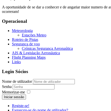
A oportunidade de se dar a conhecer e de angariar maior numero de as
ocorreram!
Operacional
Meteorologia
Estações Meteo
Roteiro de Pistas
Segurança de voo
Crónicas Segurança Aeronaútica
AIS & Legislação Aeronáutica
Flight Planning Maps
Links
Login Sócios
Nome de utilizador
Senha
Memorizar-me
Iniciar sessão
Registe-se!
Esqueceu-se do nome de utilizador?