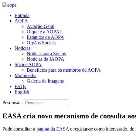
Entrada
AOPA
Aviação Geral
O que é a AOPA?
Estatutos da AOPA
Orgãos Sociais
Notícias
Notícias para Sócios
Noticias da IAOPA
Sócios AOPA
Benefícios para os membros da AOPA
Multimedia
Galeria de Imagens
FAQs
English
Pesquisa...
EASA cria novo mecanismo de consulta aos
Pode consuiltar a
página da EASA
e registar-se como interessado, de