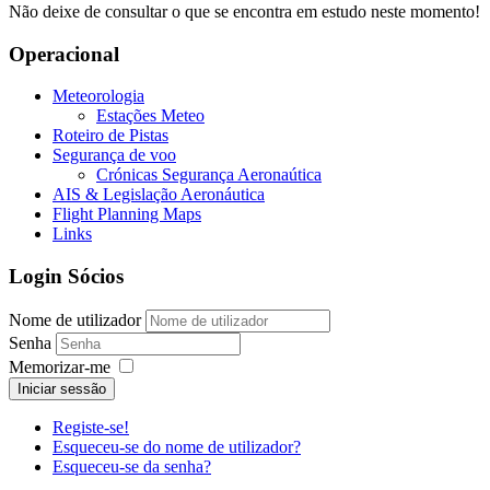
Não deixe de consultar o que se encontra em estudo neste momento!
Operacional
Meteorologia
Estações Meteo
Roteiro de Pistas
Segurança de voo
Crónicas Segurança Aeronaútica
AIS & Legislação Aeronáutica
Flight Planning Maps
Links
Login Sócios
Nome de utilizador
Senha
Memorizar-me
Iniciar sessão
Registe-se!
Esqueceu-se do nome de utilizador?
Esqueceu-se da senha?