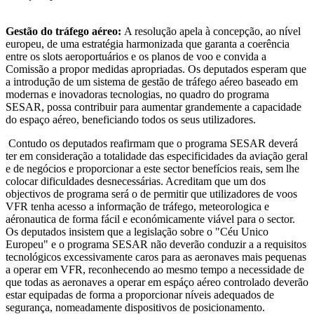
Gestão do tráfego aéreo:
A resolução apela à concepção, ao nível
europeu, de uma estratégia harmonizada que garanta a coerência
entre os slots aeroportuários e os planos de voo e convida a
Comissão a propor medidas apropriadas. Os deputados esperam que
a introdução de um sistema de gestão de tráfego aéreo baseado em
modernas e inovadoras tecnologias, no quadro do programa
SESAR, possa contribuir para aumentar grandemente a capacidade
do espaço aéreo, beneficiando todos os seus utilizadores.
Contudo os deputados reafirmam que o programa SESAR deverá
ter em consideração a totalidade das especificidades da aviação geral
e de negócios e proporcionar a este sector benefícios reais, sem lhe
colocar dificuldades desnecessárias. Acreditam que um dos
objectivos de programa será o de permitir que utilizadores de voos
VFR tenha acesso a informação de tráfego, meteorologica e
aéronautica de forma fácil e económicamente viável para o sector.
Os deputados insistem que a legislação sobre o "Céu Unico
Europeu" e o programa SESAR não deverão conduzir a a requisitos
tecnológicos excessivamente caros para as aeronaves mais pequenas
a operar em VFR, reconhecendo ao mesmo tempo a necessidade de
que todas as aeronaves a operar em espáço aéreo controlado deverão
estar equipadas de forma a proporcionar níveis adequados de
segurança, nomeadamente dispositivos de posicionamento.