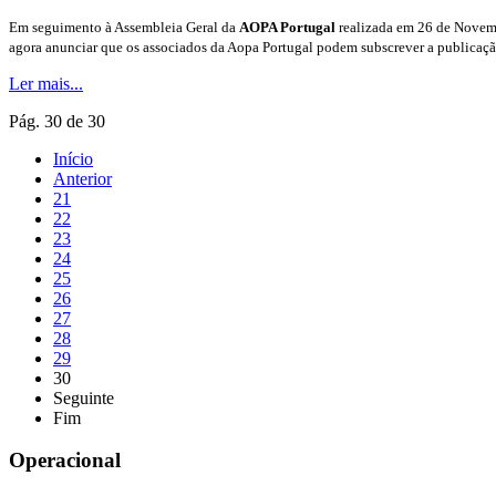
Em seguimento à Assembleia Geral da
AOPA Portugal
realizada em 26 de Novemb
agora anunciar que os associados da Aopa Portugal podem subscrever a publicação
Ler mais...
Pág. 30 de 30
Início
Anterior
21
22
23
24
25
26
27
28
29
30
Seguinte
Fim
Operacional