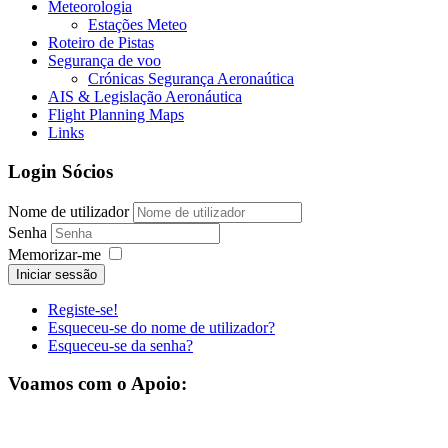
Meteorologia
Estações Meteo
Roteiro de Pistas
Segurança de voo
Crónicas Segurança Aeronaútica
AIS & Legislação Aeronáutica
Flight Planning Maps
Links
Login Sócios
Nome de utilizador
Senha
Memorizar-me
Iniciar sessão
Registe-se!
Esqueceu-se do nome de utilizador?
Esqueceu-se da senha?
Voamos com o Apoio: