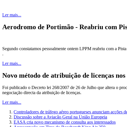
Ler mais...
Aerodromo de Portimão - Reabriu com Pis
Segundo constatamos pessoalmente ontem LPPM reabriu com a Pista as
.
Ler mais...
Novo método de atribuição de licenças nos
Foi publicado o Decreto lei 268/2007 de 26 de Julho que altera o pro
negociação directa da atribuição de licenças.
Ler mais...
Controladores de tráfego aéreo portugueses anunciam acções de
Discussão sobre a Aviação Geral na União Europeia
EASA cria novo mecanismo de consulta aos interessados