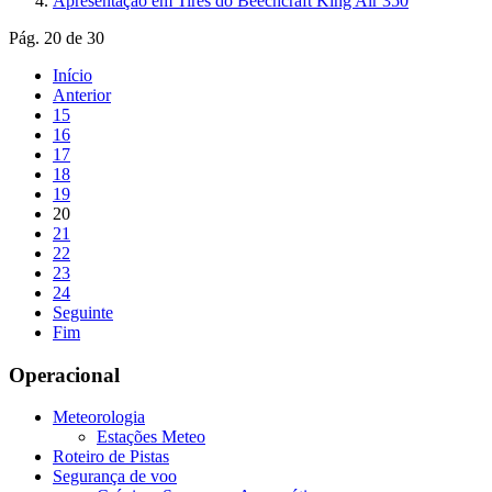
Apresentação em Tires do Beechcraft King Air 350
Pág. 20 de 30
Início
Anterior
15
16
17
18
19
20
21
22
23
24
Seguinte
Fim
Operacional
Meteorologia
Estações Meteo
Roteiro de Pistas
Segurança de voo