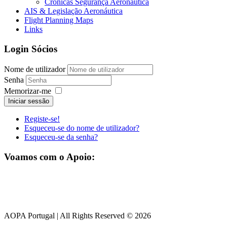
Crónicas Segurança Aeronaútica
AIS & Legislação Aeronáutica
Flight Planning Maps
Links
Login Sócios
Nome de utilizador
Senha
Memorizar-me
Iniciar sessão
Registe-se!
Esqueceu-se do nome de utilizador?
Esqueceu-se da senha?
Voamos com o Apoio:
AOPA Portugal | All Rights Reserved © 2026